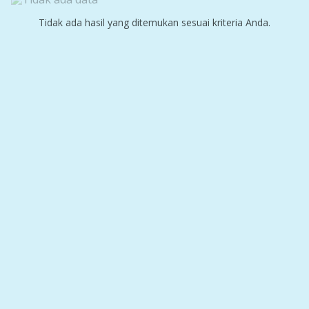
Tidak ada hasil yang ditemukan sesuai kriteria Anda.